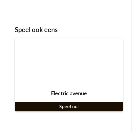
Speel ook eens
Electric avenue
Speel nu!