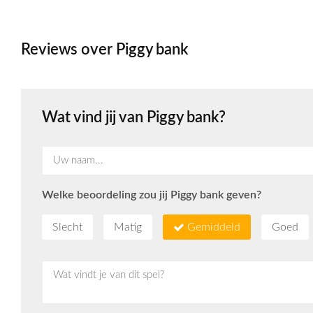
Reviews over Piggy bank
Wat vind jij van Piggy bank?
Welke beoordeling zou jij Piggy bank geven?
Slecht
Matig
Gemiddeld
Goed