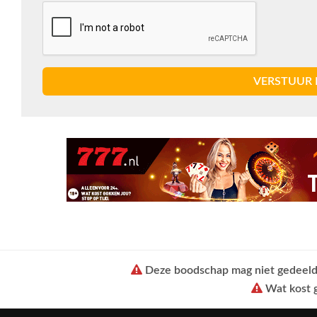
Deze boodschap mag niet gedeeld
Wat kost 