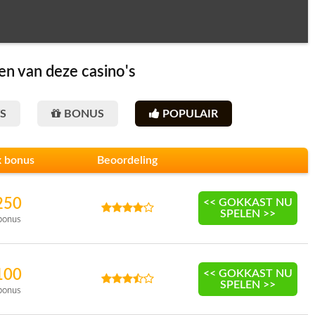
 een van deze casino's
S
BONUS
POPULAIR
 bonus
Beoordeling
250
<< GOKKAST NU
SPELEN >>
bonus
100
<< GOKKAST NU
SPELEN >>
bonus