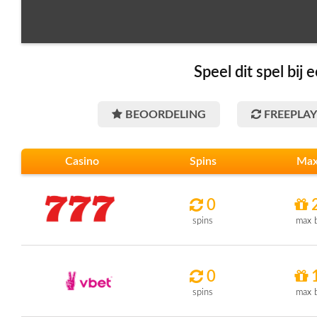
Speel dit spel bij
BEOORDELING
FREEPLAY
Casino
Spins
Max
0
spins
max 
0
spins
max 