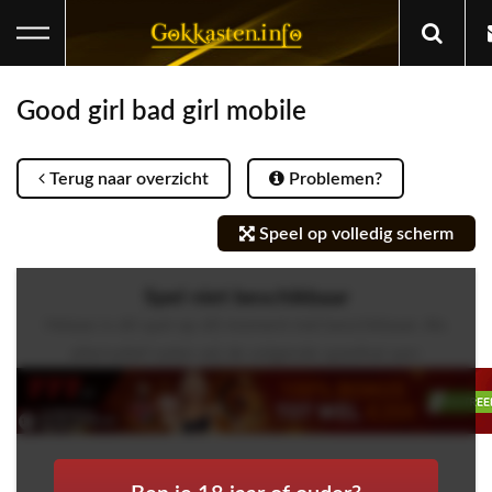
Home
Good girl bad girl mobile
Online casino
Terug naar overzicht
Problemen?
Live Casino
Speel op volledig scherm
Online speelhal
Spel niet beschikbaar
Casino games
Helaas is dit spel op dit moment niet beschikbaar. Als
alternatief raden wij de volgende speelhal aan:
Spellen software