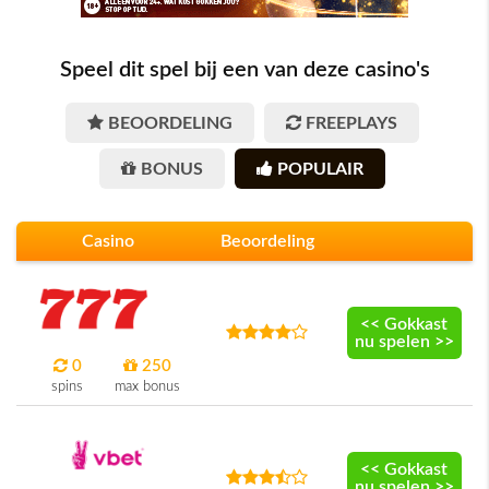
Speel dit spel bij een van deze casino's
BEOORDELING
FREEPLAYS
BONUS
POPULAIR
Casino
Beoordeling
<< Gokkast
nu spelen >>
0
250
spins
max bonus
<< Gokkast
nu spelen >>