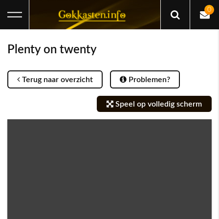
0
Home
Plenty on twenty
Online casino
Terug naar overzicht
Problemen?
Live Casino
Speel op volledig scherm
Online speelhal
Casino games
Spellen software