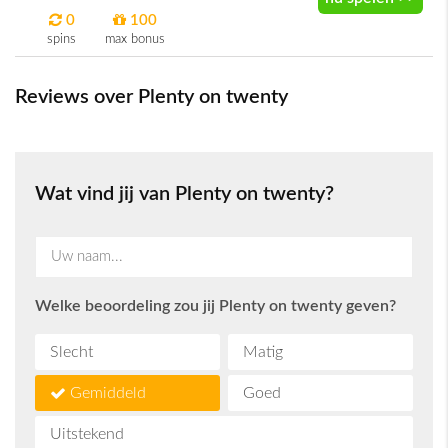
0
100
spins
max bonus
Reviews over Plenty on twenty
Wat vind jij van Plenty on twenty?
Welke beoordeling zou jij Plenty on twenty geven?
Slecht
Matig
Gemiddeld
Goed
Uitstekend