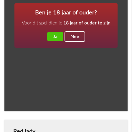
Ben je 18 jaar of ouder?
Voor dit spel dien je
18 jaar of ouder te zijn
Ja
Nee
Red lady