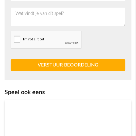
Speel ook eens