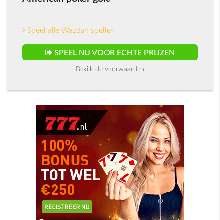
Speel alle Wazdan spellen
SPEEL NU VOOR ECHTE PRIJZEN
Bekijk de voorwaarden