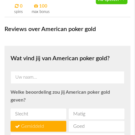
0
100
spins
max bonus
Reviews over American poker gold
Wat vind jij van American poker gold?
Welke beoordeling zou jij American poker gold
geven?
Slecht
Matig
Gemiddeld
Goed