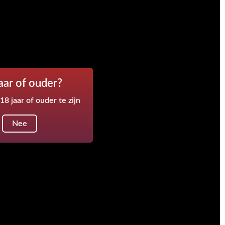
jaar of ouder?
e
18 jaar of ouder te zijn
Nee