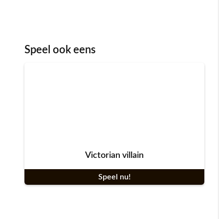
Speel ook eens
Victorian villain
Speel nu!