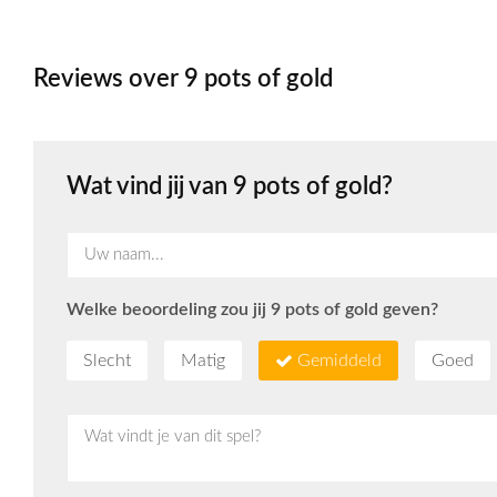
Reviews over 9 pots of gold
Wat vind jij van 9 pots of gold?
Welke beoordeling zou jij 9 pots of gold geven?
Slecht
Matig
Gemiddeld
Goed