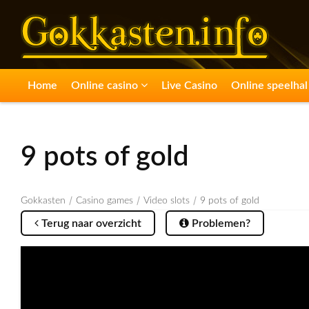
Home
Online casino
Live Casino
Online speelha
9 pots of gold
Gokkasten
Casino games
Video slots
9 pots of gold
Terug naar overzicht
Problemen?