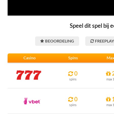
Speel dit spel bij
BEOORDELING
FREEPLAY
Casino
Spins
Max
0
spins
max 
0
spins
max 