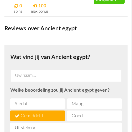
0
100
spins
max bonus
Reviews over Ancient egypt
Wat vind jij van Ancient egypt?
Welke beoordeling zou jij Ancient egypt geven?
Slecht
Matig
Gemiddeld
Goed
Uitstekend