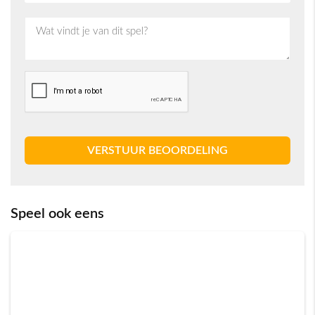
Speel ook eens