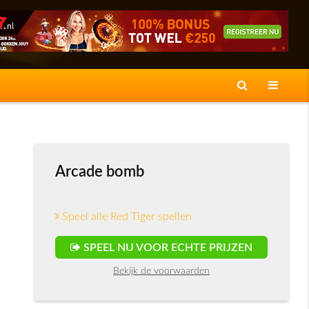
Arcade bomb
Speel alle Red Tiger spellen
SPEEL NU VOOR ECHTE PRIJZEN
Bekijk de voorwaarden