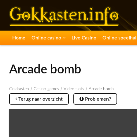
Home
Online casino
Live Casino
Online speelha
Arcade bomb
Gokkasten
Casino games
Video slots
Arcade bomb
Terug naar overzicht
Problemen?