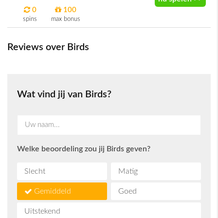
0
100
spins
max bonus
Reviews over Birds
Wat vind jij van Birds?
Welke beoordeling zou jij Birds geven?
Slecht
Matig
Gemiddeld
Goed
Uitstekend