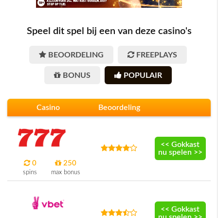
Speel dit spel bij een van deze casino's
BEOORDELING
FREEPLAYS
BONUS
POPULAIR
Casino
Beoordeling
<< Gokkast
nu spelen >>
0
250
spins
max bonus
<< Gokkast
nu spelen >>