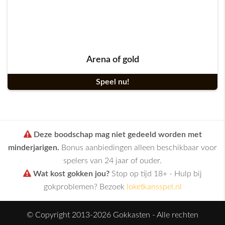
Arena of gold
Speel nu!
Deze boodschap mag niet gedeeld worden met
minderjarigen.
Bonus aanbiedingen alleen beschikbaar voor
spelers van 24 jaar of ouder.
Wat kost gokken jou?
Stop op tijd 18+ - Hulp bij
gokproblemen? Bezoek
loketkansspel.nl
© Copyright 2013-2026 Gokkasten - Alle rechten