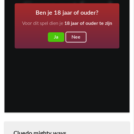
Ben je 18 jaar of ouder?
Voor dit spel dien je
18 jaar of ouder te zijn
Ja
Nee
Cluedo mighty ways