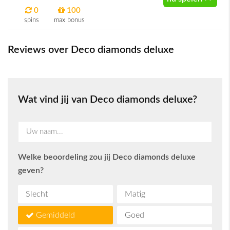
0
100
spins
max bonus
Reviews over Deco diamonds deluxe
Wat vind jij van Deco diamonds deluxe?
Welke beoordeling zou jij Deco diamonds deluxe
geven?
Slecht
Matig
Gemiddeld
Goed