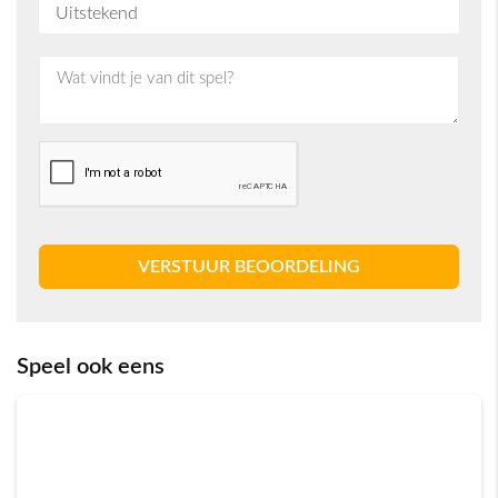
Uitstekend
Speel ook eens