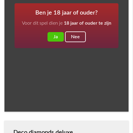
Ben je 18 jaar of ouder?
Voor dit spel dien je
18 jaar of ouder te zijn
Ja
Nee
Deco diamonds deluxe