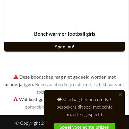
Benchwarmer football girls
Speel nu!
Deze boodschap mag niet gedeeld worden met
minderjarigen.
Bonus aanbiedingen alleen beschikbaar voor
spelers van 24 jaar of ouder.
Vandaag hebben reeds 1
Wat kost gokken jou?
Stop op tijd 18+ - Hulp bij
bezoekers dit spel met echte
gokproblemen? Bezoek
loketkansspel.nl
inzetten gespeeld
© Copyright 2013-2026 Gokkasten - Alle rechten
Speel voor echte prijzen