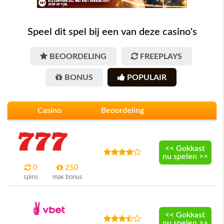
Speel dit spel bij een van deze casino's
BEOORDELING
FREEPLAYS
BONUS
POPULAIR
Casino
Beoordeling
<< Gokkast
nu spelen >>
0
250
spins
max bonus
<< Gokkast
nu spelen >>