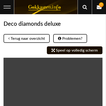
0
Home
Deco diamonds deluxe
Online casino
Terug naar overzicht
Problemen?
Live Casino
Speel op volledig scherm
Online speelhal
Casino games
Spellen software