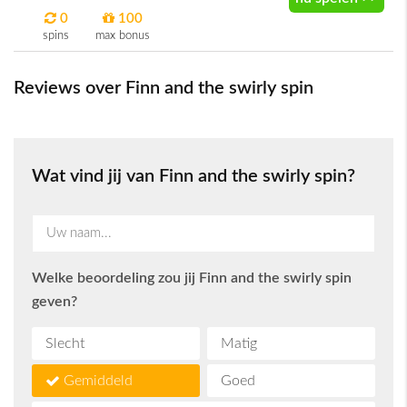
0
100
spins
max bonus
Reviews over Finn and the swirly spin
Wat vind jij van Finn and the swirly spin?
Welke beoordeling zou jij Finn and the swirly spin
geven?
Slecht
Matig
Gemiddeld
Goed