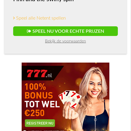
Speel alle Netent spellen
SPEEL NU VOOR ECHTE PRIJZEN
Bekijk de voorwaarden