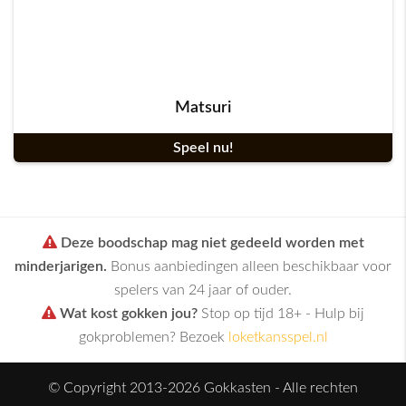
Matsuri
Speel nu!
Deze boodschap mag niet gedeeld worden met
minderjarigen.
Bonus aanbiedingen alleen beschikbaar voor
spelers van 24 jaar of ouder.
Wat kost gokken jou?
Stop op tijd 18+ - Hulp bij
gokproblemen? Bezoek
loketkansspel.nl
© Copyright 2013-2026 Gokkasten - Alle rechten