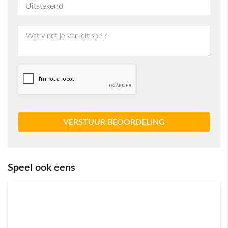
Uitstekend
Speel ook eens