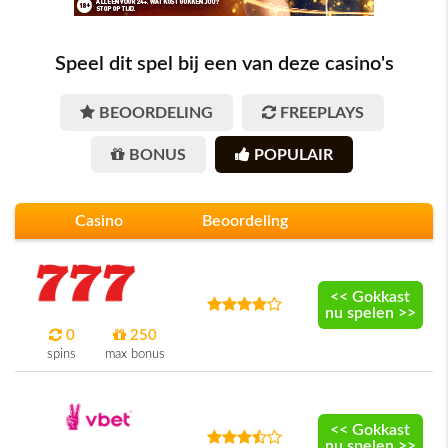
Speel dit spel bij een van deze casino's
BEOORDELING
FREEPLAYS
BONUS
POPULAIR
Casino
Beoordeling
<< Gokkast
nu spelen >>
0
250
spins
max bonus
<< Gokkast
nu spelen >>