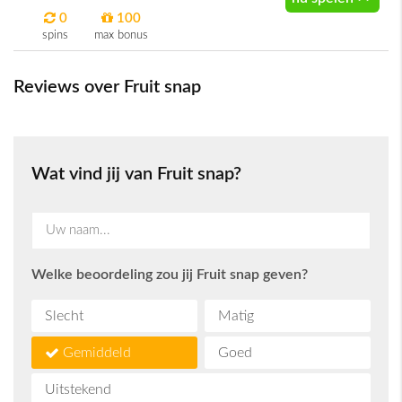
0
100
spins
max bonus
Reviews over Fruit snap
Wat vind jij van Fruit snap?
Welke beoordeling zou jij Fruit snap geven?
Slecht
Matig
Gemiddeld
Goed
Uitstekend