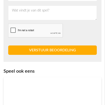
Speel ook eens