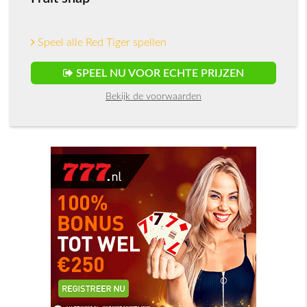
Speel alle Red Tiger spellen
SPEEL NU VOOR ECHTE PRIJZEN
Bekijk de voorwaarden