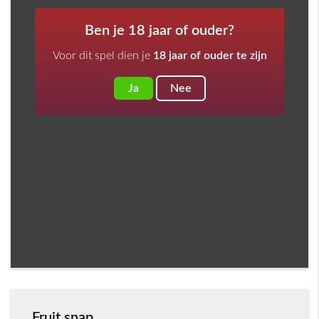
Ben je 18 jaar of ouder?
Voor dit spel dien je
18 jaar of ouder te zijn
Ja
Nee
Fruit snap