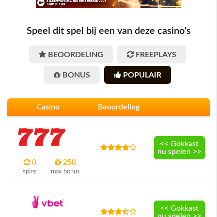
Speel dit spel bij een van deze casino's
BEOORDELING
FREEPLAYS
BONUS
POPULAIR
Casino
Beoordeling
<< Gokkast
nu spelen >>
0
250
spins
max bonus
<< Gokkast
nu spelen >>