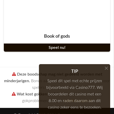
Book of gods
Speel nu!
TIP
Deze boodschap mag niet gedeeld worden met
Speel dit spel met echte prijzen
minderjarigen.
Bonus aanbiedingen alleen beschikbaar voor
bijvoorbeeld via Casino777. Wij
spelers van 24 jaar of ouder.
beoordelen dit casino met een
Wat kost gokken jou?
Stop op tijd 18+ - Hulp bij
8.00 en raden daarom aan dit
gokproblemen? Bezoek
loketkansspel.nl
casino zeker eens te bezoeken.