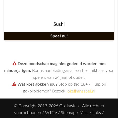
Sushi
Speel nu!
Deze boodschap mag niet gedeeld worden met
minderjarigen.
Bonus aanbiedingen alleen beschikbaar voor
spelers van 24 jaar of ouder.
Wat kost gokken jou?
Stop op tijd 18+ - Hulp bij
gokproblemen? Bezoek
loketkansspel.nl
© Copyright 2013-2026 Gokkasten - Alle rechten
voorbehouden /
WTGV
/
Sitemap
/
Misc
/
links
/