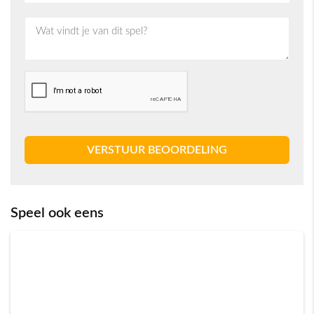
Speel ook eens