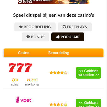
Speel dit spel bij een van deze casino's
BEOORDELING
FREEPLAYS
BONUS
POPULAIR
Casino
Beoordeling
<< Gokkast
nu spelen >>
0
250
spins
max bonus
<< Gokkast
nu spelen >>