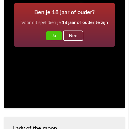
Ben je 18 jaar of ouder?
Voor dit spel dien je
18 jaar of ouder te zijn
Ja
Nee
Lady of the moon