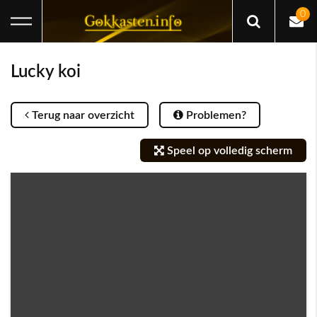
0
Home
Lucky koi
Online casino
Terug naar overzicht
Problemen?
Live Casino
Speel op volledig scherm
Online speelhal
Casino games
Spellen software