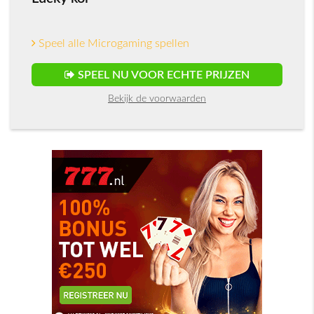
Speel alle Microgaming spellen
SPEEL NU VOOR ECHTE PRIJZEN
Bekijk de voorwaarden