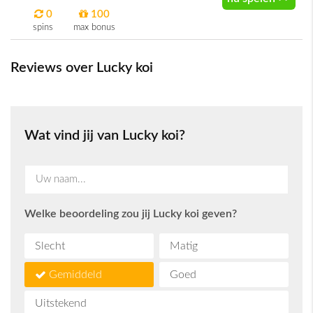
0
100
spins
max bonus
Reviews over Lucky koi
Wat vind jij van Lucky koi?
Welke beoordeling zou jij Lucky koi geven?
Slecht
Matig
Gemiddeld
Goed
Uitstekend