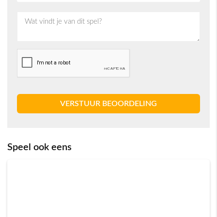
Speel ook eens