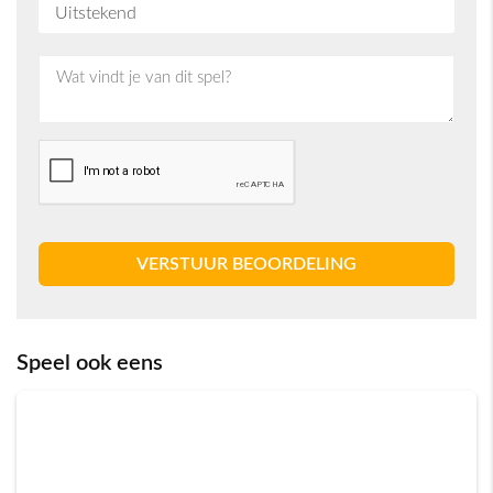
Uitstekend
Speel ook eens