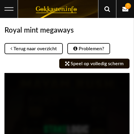
0
Home
Royal mint megaways
Online casino
Terug naar overzicht
Problemen?
Live Casino
Speel op volledig scherm
Online speelhal
Casino games
Spellen software