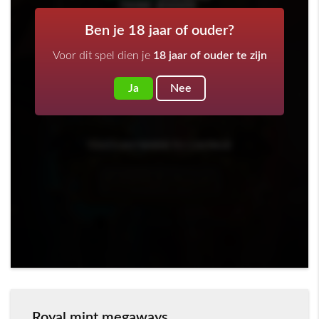
Ben je 18 jaar of ouder?
Voor dit spel dien je
18 jaar of ouder te zijn
Ja
Nee
Royal mint megaways