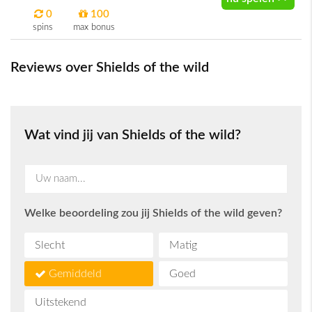
0
100
spins
max bonus
Reviews over Shields of the wild
Wat vind jij van Shields of the wild?
Welke beoordeling zou jij Shields of the wild geven?
Slecht
Matig
Gemiddeld
Goed
Uitstekend