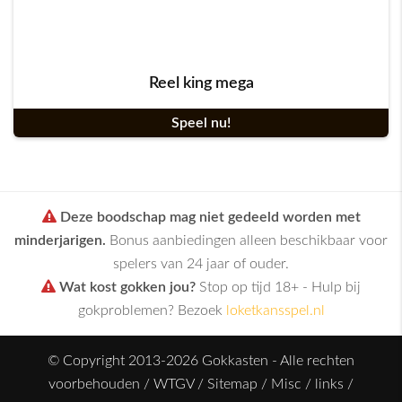
Reel king mega
Speel nu!
Deze boodschap mag niet gedeeld worden met
minderjarigen.
Bonus aanbiedingen alleen beschikbaar voor
spelers van 24 jaar of ouder.
Wat kost gokken jou?
Stop op tijd 18+ - Hulp bij
gokproblemen? Bezoek
loketkansspel.nl
© Copyright 2013-2026 Gokkasten - Alle rechten
voorbehouden /
WTGV
/
Sitemap
/
Misc
/
links
/