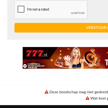
Deze boodschap mag niet gedeeld
Wat kost 