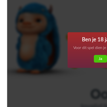
Ben je 18 
Voor dit spel dien j
Ja