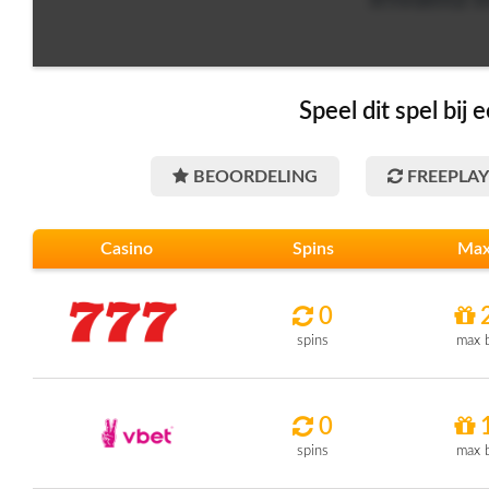
Speel dit spel bij
BEOORDELING
FREEPLAY
Casino
Spins
Max
0
spins
max 
0
spins
max 