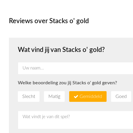
Reviews over Stacks o' gold
Wat vind jij van Stacks o' gold?
Welke beoordeling zou jij Stacks o' gold geven?
Slecht
Matig
Gemiddeld
Goed