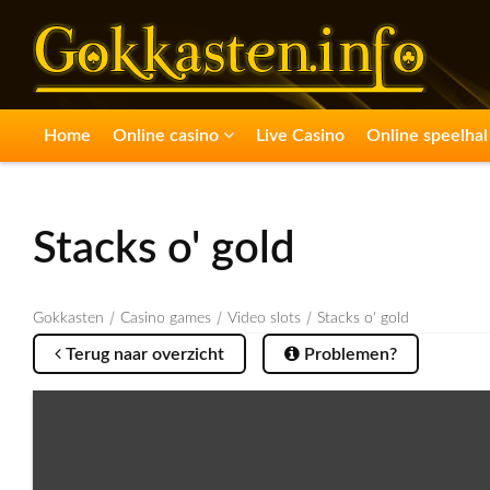
Home
Online casino
Live Casino
Online speelha
Stacks o' gold
Gokkasten
Casino games
Video slots
Stacks o' gold
Terug naar overzicht
Problemen?