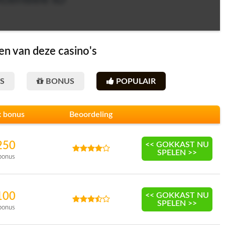
 een van deze casino's
S
BONUS
POPULAIR
 bonus
Beoordeling
250
<< GOKKAST NU
SPELEN >>
bonus
100
<< GOKKAST NU
SPELEN >>
bonus