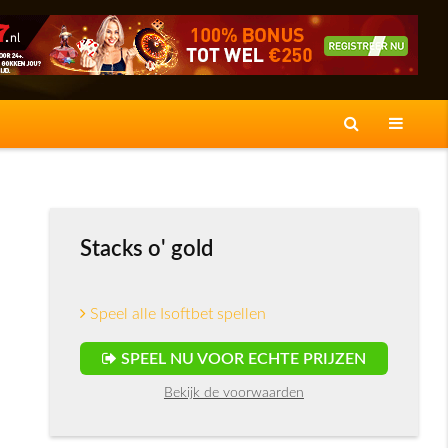
Stacks o' gold
Speel alle Isoftbet spellen
SPEEL NU VOOR ECHTE PRIJZEN
Bekijk de voorwaarden