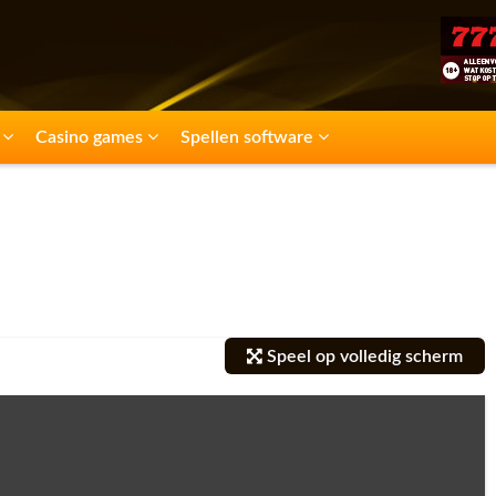
l
Casino games
Spellen software
Speel op volledig scherm