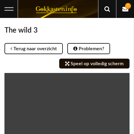
0
Home
The wild 3
Online casino
Terug naar overzicht
Problemen?
Live Casino
Speel op volledig scherm
Online speelhal
Casino games
Spellen software