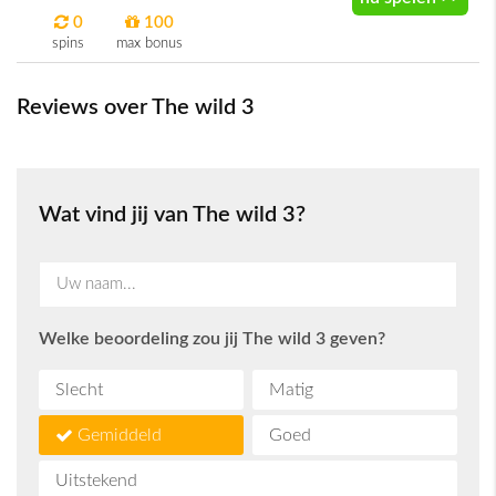
0
100
spins
max bonus
Reviews over The wild 3
Wat vind jij van The wild 3?
Welke beoordeling zou jij The wild 3 geven?
Slecht
Matig
Gemiddeld
Goed
Uitstekend