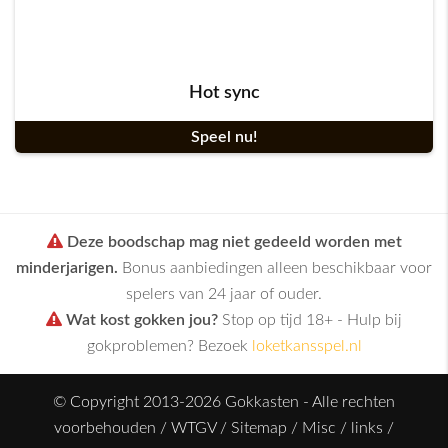
Hot sync
Speel nu!
Deze boodschap mag niet gedeeld worden met
minderjarigen.
Bonus aanbiedingen alleen beschikbaar voor
spelers van 24 jaar of ouder.
Wat kost gokken jou?
Stop op tijd 18+ - Hulp bij
gokproblemen? Bezoek
loketkansspel.nl
© Copyright 2013-2026 Gokkasten - Alle rechten
voorbehouden /
WTGV
/
Sitemap
/
Misc
/
links
/