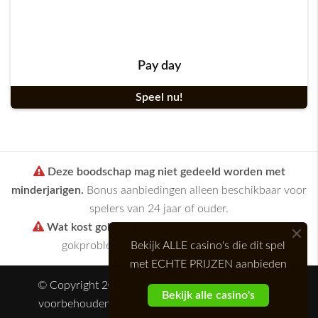
Pay day
Speel nu!
Deze boodschap mag niet gedeeld worden met
minderjarigen.
Bonus aanbiedingen alleen beschikbaar voor
spelers van 24 jaar of ouder.
Wat kost gokken jou?
Stop op tijd 18+ - Hulp bij
Bekijk ALLE casino's die dit spel
gokproblemen? Bezoek
loketkansspel.nl
met ECHTE PRIJZEN aanbieden
© Copyright 2013-2026 Gokkasten - Alle rechten
Bekijk alle casino's
voorbehouden /
WTGV
/
Sitemap
/
Misc
/
links
/