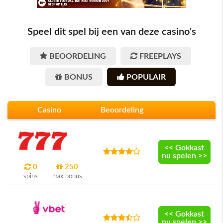
Speel dit spel bij een van deze casino's
BEOORDELING
FREEPLAYS
BONUS
POPULAIR
Casino
Beoordeling
<< Gokkast
nu spelen >>
0
250
spins
max bonus
<< Gokkast
nu spelen >>