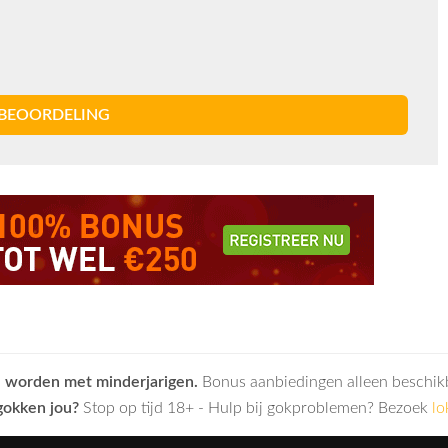
 worden met minderjarigen.
Bonus aanbiedingen alleen beschikba
gokken jou?
Stop op tijd 18+ - Hulp bij gokproblemen? Bezoek
lo