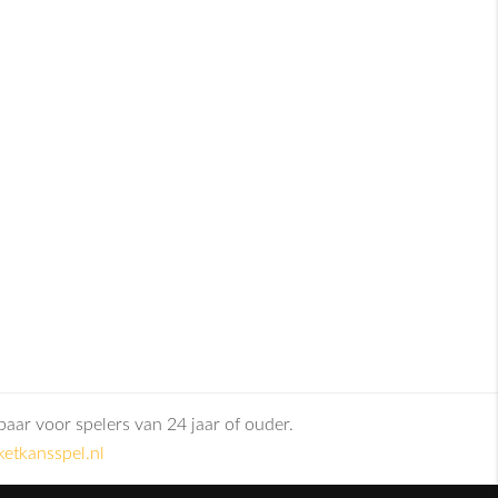
Bekijk ALLE casino's die dit spel
ar voor spelers van 24 jaar of ouder.
met ECHTE PRIJZEN aanbieden
ketkansspel.nl
Bekijk alle casino's