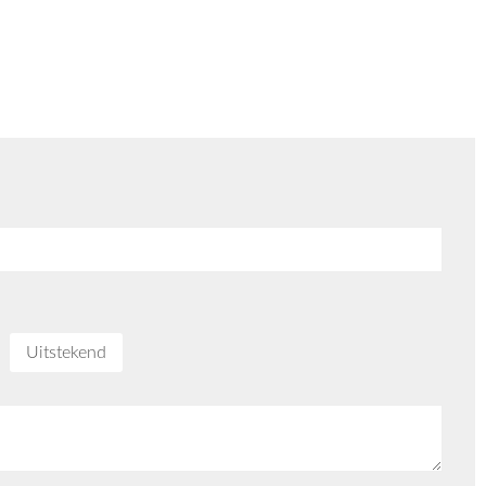
Uitstekend