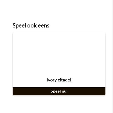
Speel ook eens
Ivory citadel
Speel nu!