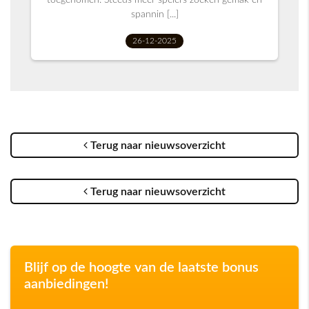
spannin [...]
26-12-2025
Terug naar nieuwsoverzicht
Terug naar nieuwsoverzicht
Blijf op de hoogte van de laatste bonus
aanbiedingen!