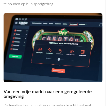
te houden op hun speelgedrag.
Van een vrije markt naar een gereguleerde
omgeving
De legalisering van online kansspelen bracht heel wat