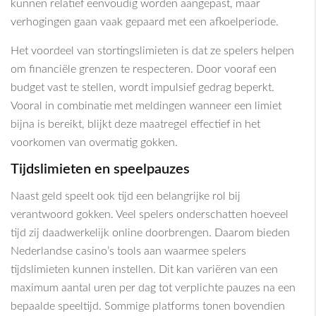
kunnen relatief eenvoudig worden aangepast, maar
verhogingen gaan vaak gepaard met een afkoelperiode.
Het voordeel van stortingslimieten is dat ze spelers helpen
om financiële grenzen te respecteren. Door vooraf een
budget vast te stellen, wordt impulsief gedrag beperkt.
Vooral in combinatie met meldingen wanneer een limiet
bijna is bereikt, blijkt deze maatregel effectief in het
voorkomen van overmatig gokken.
Tijdslimieten en speelpauzes
Naast geld speelt ook tijd een belangrijke rol bij
verantwoord gokken. Veel spelers onderschatten hoeveel
tijd zij daadwerkelijk online doorbrengen. Daarom bieden
Nederlandse casino’s tools aan waarmee spelers
tijdslimieten kunnen instellen. Dit kan variëren van een
maximum aantal uren per dag tot verplichte pauzes na een
bepaalde speeltijd. Sommige platforms tonen bovendien