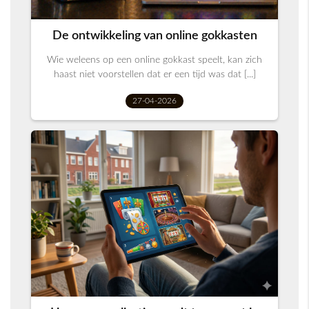
De ontwikkeling van online gokkasten
Wie weleens op een online gokkast speelt, kan zich
haast niet voorstellen dat er een tijd was dat [...]
27-04-2026