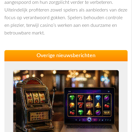
aangespoord om hun zorgplicht verder te verbeteren.
Uiteindelijk profiteren zowel spelers als aanbieders van deze
focus op verantwoord gokken. Spelers behouden controle
en plezier, terwijl casino’s werken aan een duurzame en
betrouwbare markt.
Overige nieuwsberichten