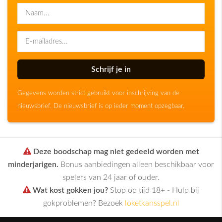
Gegevens worden strict gebruikt voor inschrijving van de
nieuwsbrief. De nieuwsbrief is op ieder moment opzegbaar.
Deze boodschap mag niet gedeeld worden met
minderjarigen.
Bonus aanbiedingen alleen beschikbaar voor
spelers van 24 jaar of ouder.
Wat kost gokken jou?
Stop op tijd 18+ - Hulp bij
gokproblemen? Bezoek
loketkansspel.nl