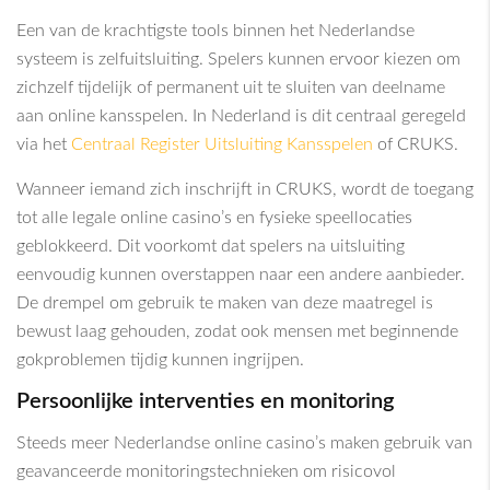
Een van de krachtigste tools binnen het Nederlandse
systeem is zelfuitsluiting. Spelers kunnen ervoor kiezen om
zichzelf tijdelijk of permanent uit te sluiten van deelname
aan online kansspelen. In Nederland is dit centraal geregeld
via het
Centraal Register Uitsluiting Kansspelen
of CRUKS.
Wanneer iemand zich inschrijft in CRUKS, wordt de toegang
tot alle legale online casino’s en fysieke speellocaties
geblokkeerd. Dit voorkomt dat spelers na uitsluiting
eenvoudig kunnen overstappen naar een andere aanbieder.
De drempel om gebruik te maken van deze maatregel is
bewust laag gehouden, zodat ook mensen met beginnende
gokproblemen tijdig kunnen ingrijpen.
Persoonlijke interventies en monitoring
Steeds meer Nederlandse online casino’s maken gebruik van
geavanceerde monitoringstechnieken om risicovol